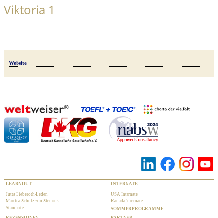
Viktoria 1
Website
LEARNOUT
INTERNATE
Jutta Lieberoth-Leden
USA Internate
Martina Schulz von Siemens
Kanada Internate
Standorte
SOMMERPROGRAMME
REZENSIONEN
PARTNER