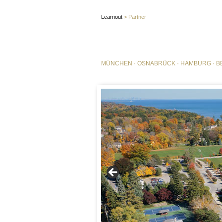
Learnout
>
Partner
MÜNCHEN
·
OSNABRÜCK
·
HAMBURG
·
B