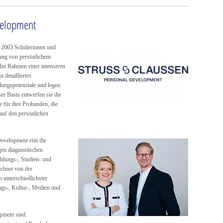
velopment
t 2003 Schülerinnen und
sung von persönlichem
 Im Rahmen einer intensiven
 detailliertes
klungspotenziale und legen
ser Basis entwerfen sie die
e für ihre Probanden, die
auf den persönlichen
evelopment eint die
en diagnostischen
ldungs-, Studien- und
ichnet von der
 unterschiedlichster
ngs-, Kultur-, Medien und
pment sind: