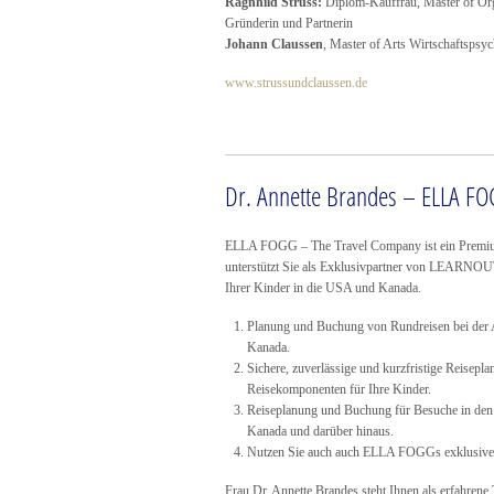
Ragnhild Struss:
Diplom-Kauffrau, Master of Org
Gründerin und Partnerin
Johann Claussen
, Master of Arts Wirtschaftspsyc
www.strussundclaussen.de
Dr. Annette Brandes – ELLA F
ELLA FOGG – The Travel Company ist ein Premiu
unterstützt Sie als Exklusivpartner von LEARNOUT
Ihrer Kinder in die USA und Kanada.
Planung und Buchung von Rundreisen bei der 
Kanada.
Sichere, zuverlässige und kurzfristige Reisepl
Reisekomponenten für Ihre Kinder.
Reiseplanung und Buchung für Besuche in de
Kanada und darüber hinaus.
Nutzen Sie auch auch ELLA FOGGs exklusive An
Frau Dr. Annette Brandes steht Ihnen als erfahrene 