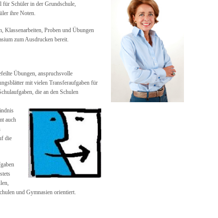
 für Schüler in der Grundschule,
ler ihre Noten.
en, Klassenarbeiten, Proben und Übungen
asium zum Ausdrucken bereit.
efeilte Übungen, anspruchsvolle
ungsblätter mit vielen Transferaufgaben für
Schulaufgaben, die an den Schulen
ändnis
mt auch
n
uf die
fgaben
stets
len,
chulen und Gymnasien orientiert.