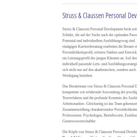
Struss & Claussen Personal De
Struss & Claussen Personal Development berät sei
Schüler, die auf der Suche nach der optimalen Pas
Potenzial und individuellem Ausbildungsweg sind.
eintägigen Karriereberatung erarbeiten die Berater ein
Persönlichkeitsprofil, erörtern Stärken und Entwic
ein Leistungsprofil des jungen Klienten an. Auf die
individuell passende Lern- und Ausbildungsstrategi
sich nicht nur auf den akademischen, sondern auch 
Werdegang beziehen.
Das Beraterteam von Struss & Claussen Personal D
kompetente wie erfahrende Anwendung der jeweilig
Testverfahren und die profunde Kenntnis des Ausbi
Arbeitsmarktes. Gleichzeitig ist das Team gekennze
Zusammenstellung charakterstarker Persönlichkeiten
Professionen: Psychologen, Betriebswirte, Erziehu
Geisteswissenschaftler.
Die Köpfe von Struss & Claussen Personal Develo