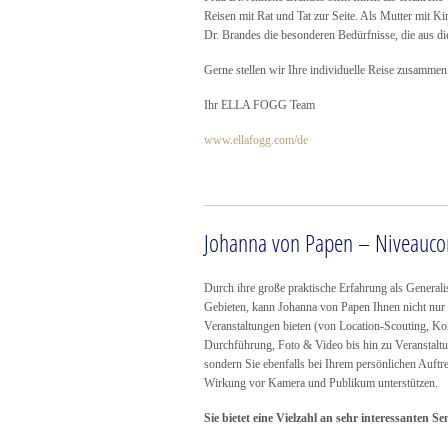
Reisen mit Rat und Tat zur Seite. Als Mutter mit Ki
Dr. Brandes die besonderen Bedürfnisse, die aus die
Gerne stellen wir Ihre individuelle Reise zusammen
Ihr ELLA FOGG Team
www.ellafogg.com/de
Johanna von Papen – Niveauco
Durch ihre große praktische Erfahrung als Generalis
Gebieten, kann Johanna von Papen Ihnen nicht nur
Veranstaltungen bieten (von Location-Scouting, K
Durchführung, Foto & Video bis hin zu Veranstalt
sondern Sie ebenfalls bei Ihrem persönlichen Auftr
Wirkung vor Kamera und Publikum unterstützen.
Sie bietet eine Vielzahl an sehr interessanten S