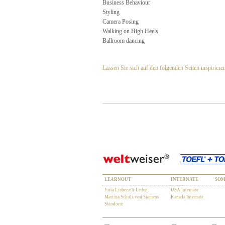
Business Behaviour
Styling
Camera Posing
Walking on High Heels
Ballroom dancing
Lassen Sie sich auf den folgenden Seiten inspiriere
LEARNOUT
INTERNATE
SO
Jutta Lieberoth-Leden
USA Internate
Martina Schulz von Siemens
Kanada Internate
Standorte