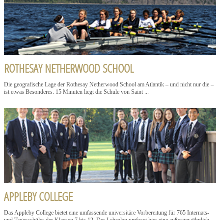
ROTHESAY NETHERWOOD SCHOOL
Die geografische Lage der Rothesay Netherwood School am Atlantik – und nicht nur die –
ist etwas Besonderes. 15 Minuten liegt die Schule von Saint ...
APPLEBY COLLEGE
Das Appleby College bietet eine umfassende universitäre Vorbereitung für 765 Internats-
und Tagesschüler der Klassen 7 bis 12. Der Lehrplan umfasst hier eine außergewöhnlich