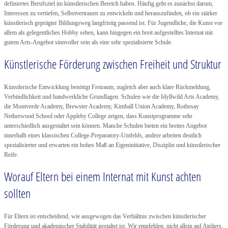
definiertes Berufsziel im künstlerischen Bereich haben. Häufig geht es zunächst darum,
Interessen zu vertiefen, Selbstvertrauen zu entwickeln und herauszufinden, ob ein stärker
künstlerisch geprägter Bildungsweg langfristig passend ist. Für Jugendliche, die Kunst vor
allem als gelegentliches Hobby sehen, kann hingegen ein breit aufgestelltes Internat mit
gutem Arts-Angebot sinnvoller sein als eine sehr spezialisierte Schule.
Künstlerische Förderung zwischen Freiheit und Struktur
Künstlerische Entwicklung benötigt Freiraum, zugleich aber auch klare Rückmeldung,
Verbindlichkeit und handwerkliche Grundlagen. Schulen wie die Idyllwild Arts Academy,
die Montverde Academy, Brewster Academy, Kimball Union Academy, Rothesay
Netherwood School oder Appleby College zeigen, dass Kunstprogramme sehr
unterschiedlich ausgestaltet sein können. Manche Schulen bieten ein breites Angebot
innerhalb eines klassischen College-Preparatory-Umfelds, andere arbeiten deutlich
spezialisierter und erwarten ein hohes Maß an Eigeninitiative, Disziplin und künstlerischer
Reife.
Worauf Eltern bei einem Internat mit Kunst achten
sollten
Für Eltern ist entscheidend, wie ausgewogen das Verhältnis zwischen künstlerischer
Förderung und akademischer Stabilität gestaltet ist. Wir empfehlen, nicht allein auf Ateliers,