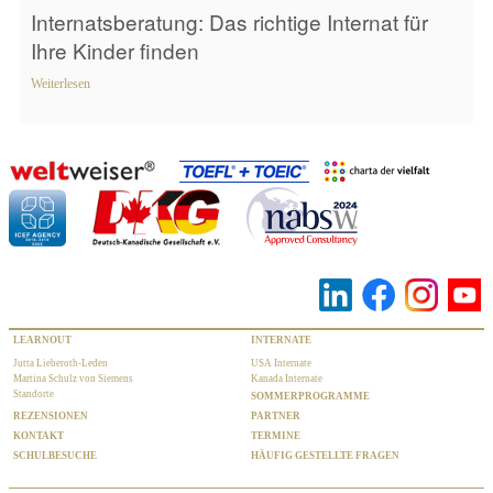
Internatsberatung: Das richtige Internat für
Ihre Kinder finden
Weiterlesen
LEARNOUT
INTERNATE
Jutta Lieberoth-Leden
USA Internate
Martina Schulz von Siemens
Kanada Internate
Standorte
SOMMERPROGRAMME
REZENSIONEN
PARTNER
KONTAKT
TERMINE
SCHULBESUCHE
HÄUFIG GESTELLTE FRAGEN