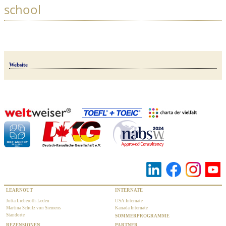
school
Website
LEARNOUT
INTERNATE
Jutta Lieberoth-Leden
USA Internate
Martina Schulz von Siemens
Kanada Internate
Standorte
SOMMERPROGRAMME
REZENSIONEN
PARTNER