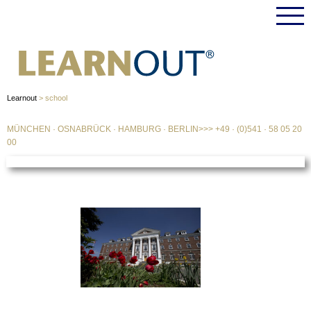
Learnout
>
school
MÜNCHEN
·
OSNABRÜCK
·
HAMBURG
·
BERLIN
>>>
+49 · (0)541 · 58 05 20
00