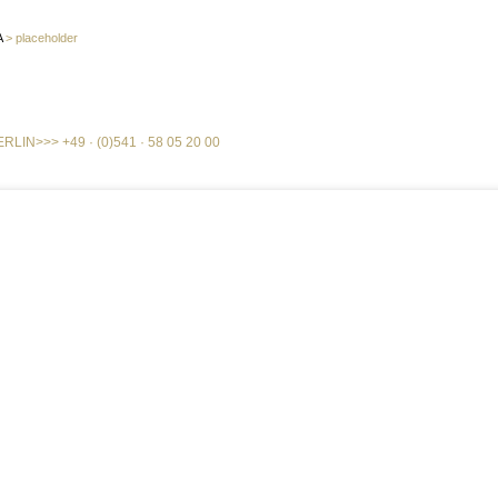
A
>
placeholder
ERLIN
>>>
+49 · (0)541 · 58 05 20 00