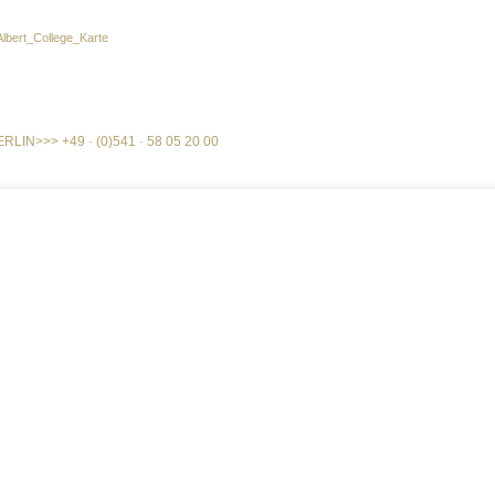
Albert_College_Karte
ERLIN
>>>
+49 · (0)541 · 58 05 20 00