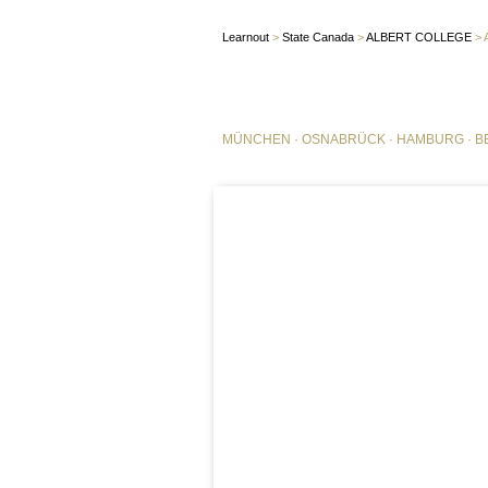
Learnout
>
State Canada
>
ALBERT COLLEGE
>
MÜNCHEN
·
OSNABRÜCK
·
HAMBURG
·
B