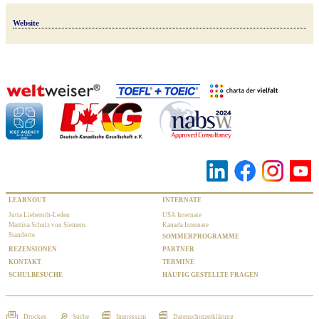
Website
LEARNOUT
INTERNATE
Jutta Lieberoth-Leden
USA Internate
Martina Schulz von Siemens
Kanada Internate
Standorte
SOMMERPROGRAMME
REZENSIONEN
PARTNER
KONTAKT
TERMINE
SCHULBESUCHE
HÄUFIG GESTELLTE FRAGEN
Drucken
Suche
Impressum
Datenschutzerklärung