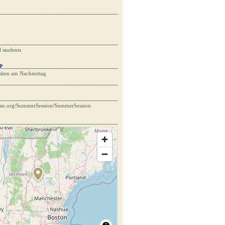
l students
p
täten am Nachmittag
gan.org/SummerSession/SummerSession