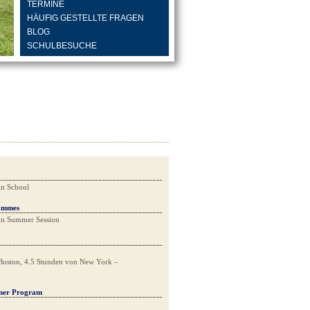
TERMINE
HÄUFIG GESTELLTE FRAGEN
BLOG
SCHULBESUCHE
in School
ammes
in Summer Session
A
Boston, 4.5 Stunden von New York –
mmer Program