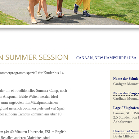
N SUMMER SESSION
CANAAN, NEW HAMPSHIRE / USA
 Sommerprogramm speziell für Kinder bis 14
Name der Schule
Cardigan Mounta
eder um ein traditionelles Summer Camp, noch
Name des Progr
m Anspruch. Beide Welten werden ideal
Cardigan Mounta
gramm angeboten. Im Mittelpunkt stehen
Lage / Flughafen
g und natürlich Sommerspiele und viel Spaß
Canaan, NH, US
inder auf dem Campus kommen aus über 10
2.5 Stunden von 
Abholsrevice
Director of Su
mm (4x 40 Minuten Unterricht, ESL = English
Devin Clifford
Bei allen anderen Aktivitäten sind