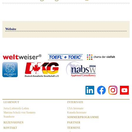
Website
LEARNOUT
INTERNATE
Jutta Lieberoth-Leden
USA Internate
Martina Schulz von Siemens
Kanada Internate
Standorte
SOMMERPROGRAMME
REZENSIONEN
PARTNER
KONTAKT
TERMINE