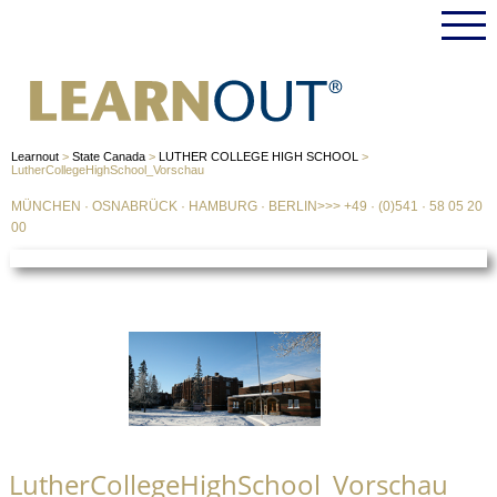
Learnout
>
State Canada
>
LUTHER COLLEGE HIGH SCHOOL
>
LutherCollegeHighSchool_Vorschau
MÜNCHEN
·
OSNABRÜCK
·
HAMBURG
·
BERLIN
>>>
+49 · (0)541 · 58 05 20
00
LutherCollegeHighSchool_Vorschau