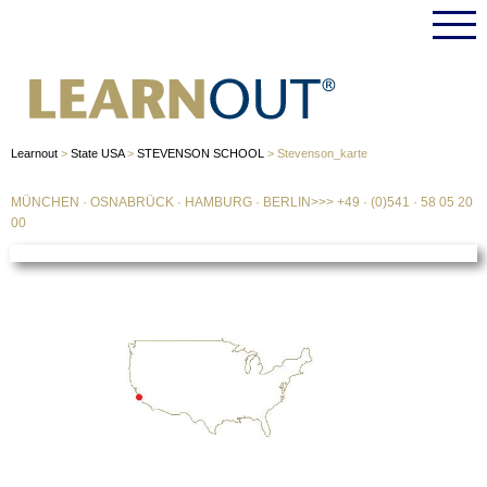
Learnout
>
State USA
>
STEVENSON SCHOOL
>
Stevenson_karte
MÜNCHEN
·
OSNABRÜCK
·
HAMBURG
·
BERLIN
>>>
+49 · (0)541 · 58 05 20
00