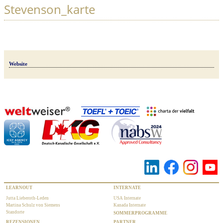
Stevenson_karte
Website
LEARNOUT
INTERNATE
Jutta Lieberoth-Leden
USA Internate
Martina Schulz von Siemens
Kanada Internate
Standorte
SOMMERPROGRAMME
REZENSIONEN
PARTNER